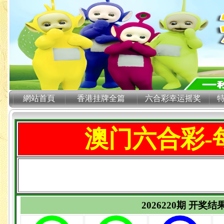
網站首頁
香港挂牌全篇
六合彩幸运摇奖
澳门六合彩